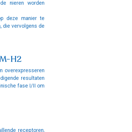
r de nieren worden
op deze manier te
, die vervolgens de
CAM-H2
en overexpresseren
digende resultaten
inische fase I/II om
illende receptoren,