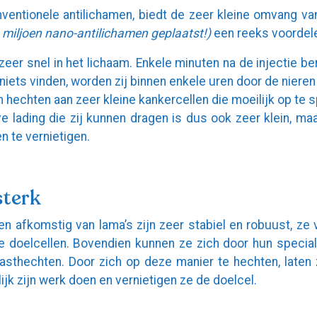
nventionele antilichamen, biedt de zeer kleine omvang va
miljoen nano-antilichamen geplaatst!)
een reeks voordel
zeer snel in het lichaam. Enkele minuten na de injectie be
j niets vinden, worden zij binnen enkele uren door de niere
h hechten aan zeer kleine kankercellen die moeilijk op te s
ve lading die zij kunnen dragen is dus ook zeer klein, m
n te vernietigen.
sterk
n afkomstig van lama’s zijn zeer stabiel en robuust, ze 
e doelcellen. Bovendien kunnen ze zich door hun specia
asthechten. Door zich op deze manier te hechten, laten 
ijk zijn werk doen en vernietigen ze de doelcel.