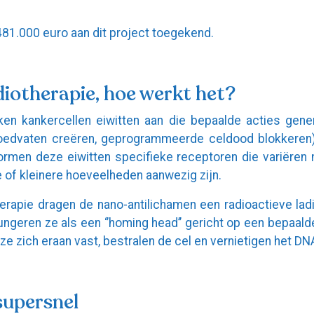
481.000 euro aan dit project toegekend.
diotherapie, hoe werkt het?
ken kankercellen eiwitten aan die bepaalde acties gene
loedvaten creëren, geprogrammeerde celdood blokkeren)
ormen deze eiwitten specifieke receptoren die variëren 
e of kleinere hoeveelheden aanwezig zijn.
herapie dragen de nano-antilichamen een radioactieve lad
fungeren ze als een ‘’homing head’’ gericht op een bepaal
e zich eraan vast, bestralen de cel en vernietigen het DN
supersnel