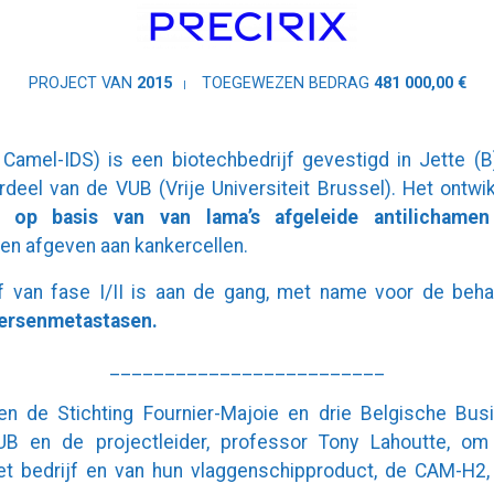
PROJECT VAN
2015
TOEGEWEZEN BEDRAG
481 000,00 €
 Camel-IDS) is een biotechbedrijf gevestigd in Jette (
rdeel van de VUB (Vrije Universiteit Brussel). Het ontwik
a op basis van van lama’s afgeleide antilichamen
pen afgeven aan kankercellen.
ef van fase I/II is aan de gang, met name voor de beh
hersenmetastasen.
_________________________
en de Stichting Fournier-Majoie en drie Belgische Bu
 en de projectleider, professor Tony Lahoutte, om
het bedrijf en van hun vlaggenschipproduct, de CAM-H2,