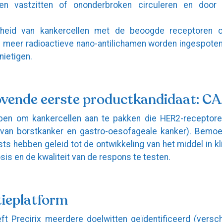
jven vastzitten of ononderbroken circuleren en doo
heid van kankercellen met de beoogde receptoren 
 meer radioactieve nano-antilichamen worden ingespoten
nietigen.
ovende eerste productkandidaat: 
en om kankercellen aan te pakken die HER2-receptor
van borstkanker en gastro-oesofageale kanker). Bemoe
sts hebben geleid tot de ontwikkeling van het middel in kl
is en de kwaliteit van de respons te testen.
ieplatform
 Precirix meerdere doelwitten geïdentificeerd (versch