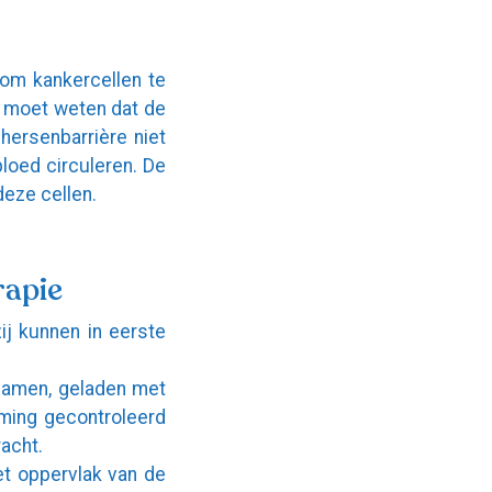
 om kankercellen te
U moet weten dat de
hersenbarrière niet
loed circuleren. De
deze cellen.
rapie
ij kunnen in eerste
chamen, geladen met
rming gecontroleerd
acht.
et oppervlak van de