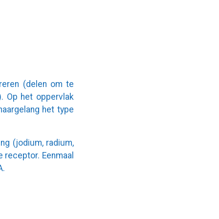
reren (delen om te
. Op het oppervlak
naargelang het type
ing (jodium, radium,
de receptor. Eenmaal
A.