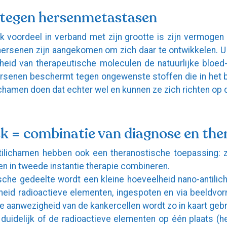
 tegen hersenmetastasen
jk voordeel in verband met zijn grootte is zijn vermogen
 hersenen zijn aangekomen om zich daar te ontwikkelen. 
eid van therapeutische moleculen de natuurlijke bloed-
rsenen beschermt tegen ongewenste stoffen die in het b
ichamen doen dat echter wel en kunnen ze zich richten op 
k = combinatie van diagnose en the
tilichamen hebben ook een theranostische toepassing: z
en in tweede instantie therapie combineren.
sche gedeelte wordt een kleine hoeveelheid nano-antili
heid radioactieve elementen, ingespoten en via beeldvo
e aanwezigheid van de kankercellen wordt zo in kaart gebr
k duidelijk of de radioactieve elementen op één plaats (h