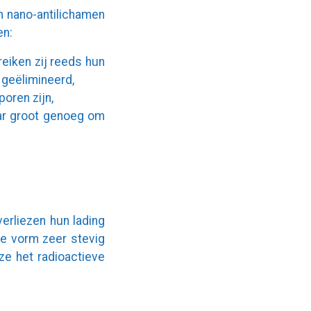
n nano-antilichamen
en:
reiken zij reeds hun
n geëlimineerd,
poren zijn,
aar groot genoeg om
verliezen hun lading
le vorm zeer stevig
ze het radioactieve