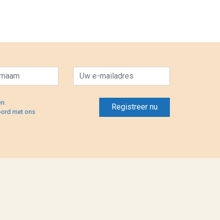
en.
oord met ons