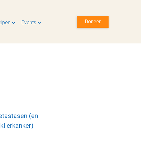
Doneer
elpen
Events
etastasen (en
klierkanker)