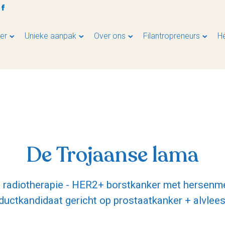
er
Unieke aanpak
Over ons
Filantropreneurs
H
De Trojaanse lama
te radiotherapie - HER2+ borstkanker met hersenm
uctkandidaat gericht op prostaatkanker + alvlees