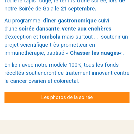
foulé le tapis rouge
,
le temps d’une soirée, lors de
notre Soirée de Gala le
21 septembre.
Au programme:
dîner gastronomique
suivi
d’une
soirée dansante
,
vente aux enchères
d’exception et
tombola
mais surtout … soutenir un
projet scientifique très prometteur en
immunothérapie, baptisé «
Chasser les nuages
« .
En lien avec notre modèle 100%, tous les fonds
récoltés soutiendront ce traitement innovant contre
le cancer ovarien et colorectal.
Les photos de la soirée