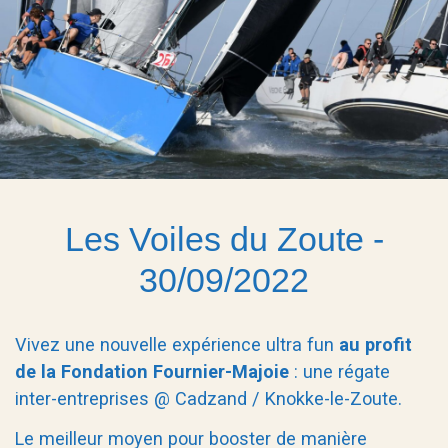
Les Voiles du Zoute -
30/09/2022
Vivez une nouvelle expérience ultra fun
au profit
de la Fondation Fournier-Majoie
: une régate
inter-entreprises @ Cadzand / Knokke-le-Zoute.
Le meilleur moyen pour booster de manière