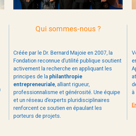
Qui sommes-nous ?
Créée par le Dr. Bernard Majoie en 2007, la
V
Fondation reconnue d’utilité publique soutient
e
activement la recherche en appliquant les
A
principes de la
philanthropie
a
entrepreneuriale
, alliant rigueur,
d
à
professionnalisme et générosité. Une équipe
à
et un réseau d’experts pluridisciplinaires
E
renforcent ce soutien en épaulant les
porteurs de projets.