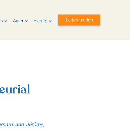
Faites un don
rs
Aider
Events
urial
ernard and Jérôme,