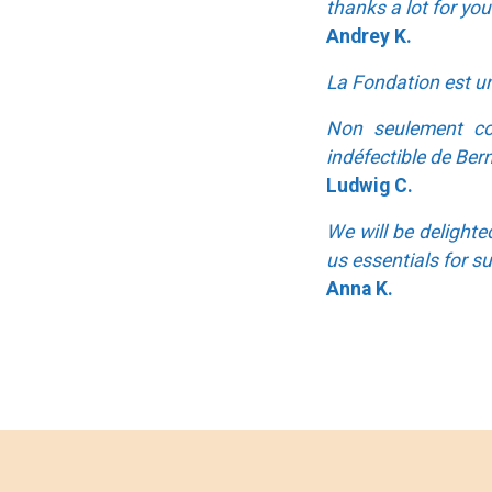
thanks a lot for your
Andrey K.
La Fondation est un
Non seulement com
indéfectible de Ber
Ludwig C.
We will be delight
us essentials for s
Anna K.