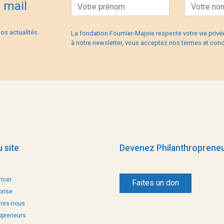
e mail
os actualités.
La fondation Fournier-Majoie respecte votre vie privée
à notre newsletter, vous acceptez nos
termes et cond
 site
Devenez Philanthroprene
ncer
Faites un don
ponse
mes-nous
opreneurs