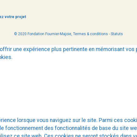
z votre projet
© 2020 Fondation Fournier-Majoie,
Termes & conditions
-
Statuts
offrir une expérience plus pertinente en mémorisant vos p
okies.
périence lorsque vous naviguez sur le site. Parmi ces co
r le fonctionnement des fonctionnalités de base du site w
ilisez ce site web. Ces cookies ne seront stockés dans 