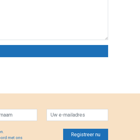
en.
oord met ons