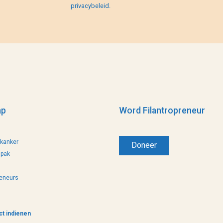
privacybeleid.
ap
Word Filantropreneur
 kanker
Doneer
pak
reneurs
ct indienen